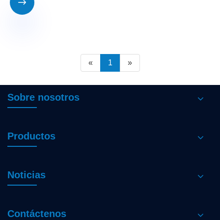

«
1
»
Sobre nosotros
Productos
Noticias
Contáctenos