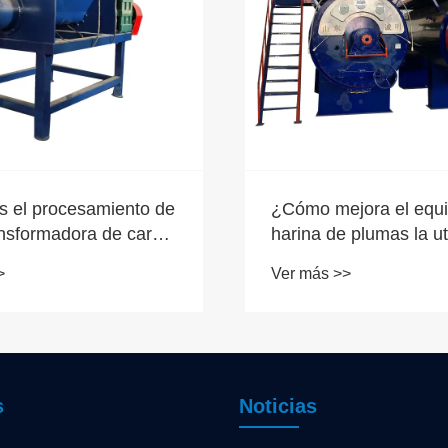
 el procesamiento de
¿Cómo mejora el equ
ansformadora de carne
harina de plumas la ut
eje de carcasa animal
de recursos proteicos
>
Ver más >>
 generación?
s
Noticias