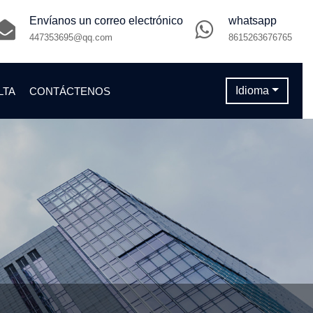
Envíanos un correo electrónico
whatsapp
447353695@qq.com
8615263676765
Idioma
LTA
CONTÁCTENOS