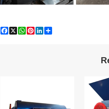
Facebook
X
WhatsApp
Pinterest
LinkedIn
Share
R