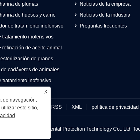
harina de plumas
Noticias de la empresa
harina de huesos y carne
Noticias de la industria
dor de tratamiento inofensivo
Preguntas frecuentes
 tratamiento inofensivos
 refinación de aceite animal
esterilización de granos
a de cadáveres de animales
 tratamiento inofensivo
X
ia de navegación,
Links
Sitemap
RSS
XML
política de privacidad
utilizar este sitio,
vacidad
Chengming Environmental Protection Technology Co., Ltd. Tod