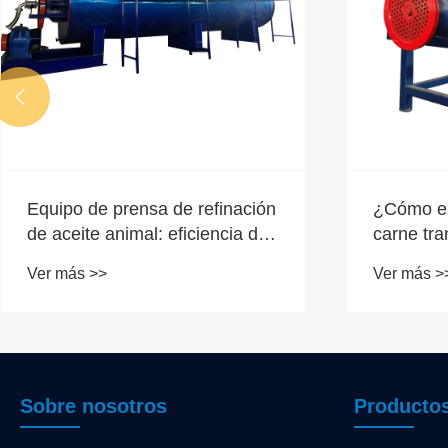

Equipo de prensa de refinación
¿Cómo es
de aceite animal: eficiencia de
carne tr
purificación y rendimiento
de doble 
Ver más >>
Ver más >
estable en el procesamiento de
de nueva
aceite
Sobre nosotros
Producto